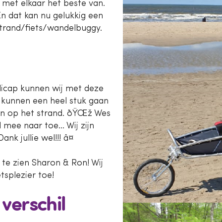
r met elkaar het beste van.
n dat kan nu gelukkig een
trand/fiets/wandelbuggy.
dicap kunnen wij met deze
j kunnen een heel stuk gaan
 en op het strand. ðŸŒž Wes
l mee naar toe… Wij zijn
nk jullie wel!!! â¤
p te zien Sharon & Ron! Wij
tsplezier toe!
verschil