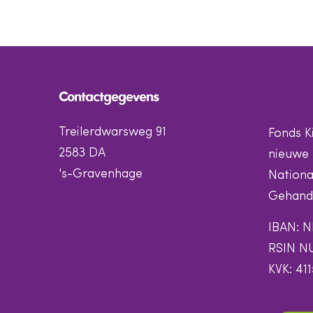
Contactgegevens
Treilerdwarsweg 91
Fonds K
2583 DA
nieuwe 
's-Gravenhage
Nationa
Gehandi
IBAN: N
RSIN N
KVK: 41