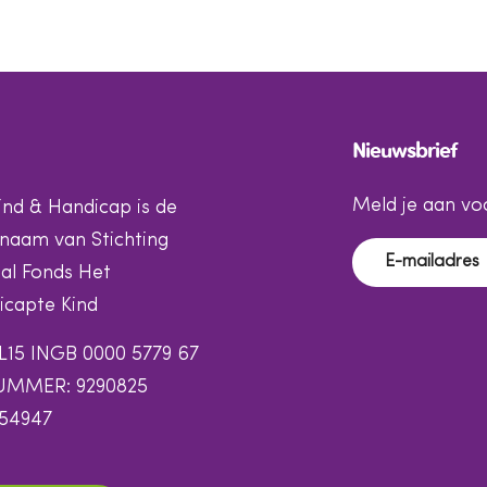
Nieuwsbrief
Meld je aan voo
ind & Handicap is de
naam van Stichting
al Fonds Het
capte Kind
L15 INGB 0000 5779 67
UMMER: 9290825
154947