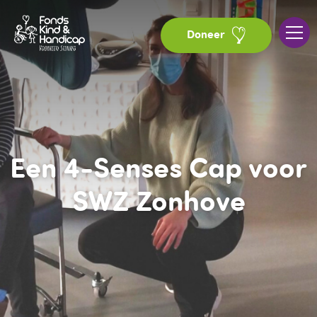
Doneer
Een 4-Senses Cap voor
SWZ Zonhove