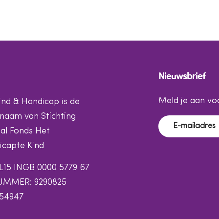
Nieuwsbrief
Meld je aan voo
ind & Handicap is de
naam van Stichting
al Fonds Het
capte Kind
L15 INGB 0000 5779 67
UMMER: 9290825
154947