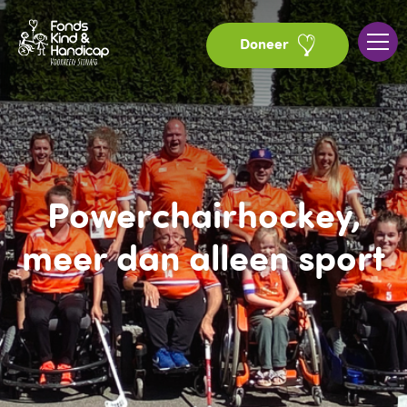
Doneer
Powerchairhockey,
meer dan alleen sport