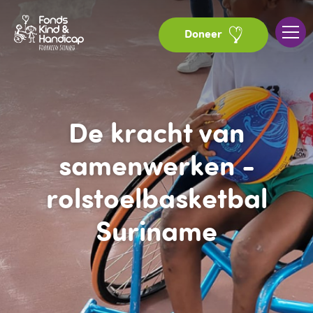
Doneer
De kracht van
samenwerken -
rolstoelbasketbal
Suriname