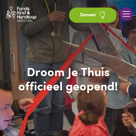
Doneer
Droom Je Thuis
officieel geopend!