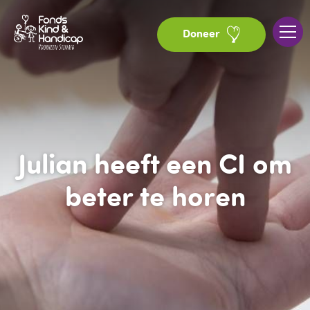
Doneer
Julian heeft een CI om
beter te horen