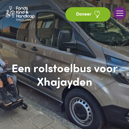
Doneer
Een rolstoelbus voor
Xhajayden