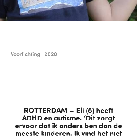
Voorlichting · 2020
ROTTERDAM – Eli (8) heeft
ADHD en autisme. ‘Dit zorgt
ervoor dat ik anders ben dan de
meeste kinderen. Ik vind het niet