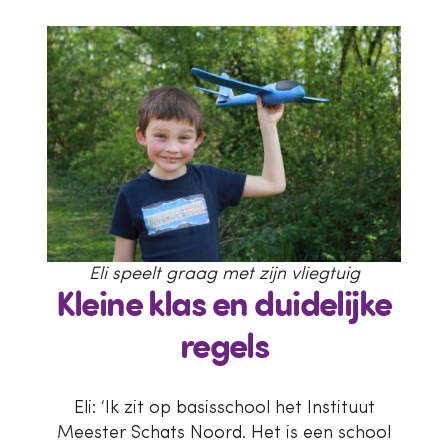
Eli speelt graag met zijn vliegtuig
Kleine klas en duidelijke
regels
Eli: ‘Ik zit op basisschool het Instituut
Meester Schats Noord. Het is een school