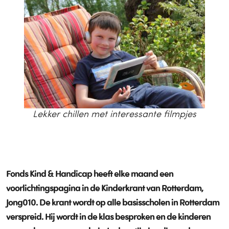
Lekker chillen met interessante filmpjes
Fonds Kind & Handicap heeft elke maand een
voorlichtingspagina in de
Kinderkrant van Rotterdam,
Jong010
. De krant wordt op alle basisscholen in Rotterdam
verspreid. Hij wordt in de klas besproken en de kinderen