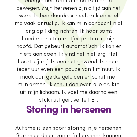
energie heb om na te denken en te
bewegen. Mijn hersenen zijn altijd aan het
werk. Ik ben daardoor heel druk en voel
me vaak onrustig. Ik kan mijn aandacht niet
lang op 1 ding richten. Ik hoor soms
honderden stemmetjes praten in mijn
hoofd. Dat gebeurt automatisch. Ik kan er
niets aan doen. Ik vind het niet erg. Het
hoort bij mij. Ik ben het gewend. Ik neem
ieder uur even een pauze van 1 minuut. Ik
maak dan gekke geluiden en schut met
mijn armen. Ik schut dan even alle drukte
uit mijn lichaam. Ik voel me daarna een
stuk rustiger’, vertelt Eli.
Storing in hersenen
‘Autisme is een soort storing in je hersenen.
Sommige delen van mijn hersenen kunnen