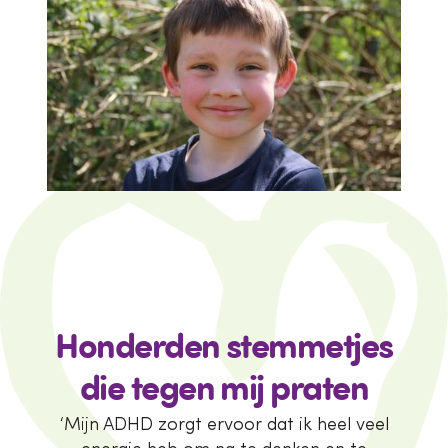
Honderden stemmetjes
die tegen mij praten
‘Mijn ADHD zorgt ervoor dat ik heel veel