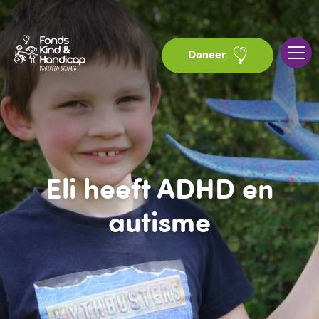
Ik vind het niet erg om anders te zijn. Ik geloof in
mijzelf.
Doneer
Eli heeft ADHD en
autisme