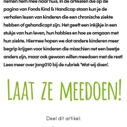
nemen hem mee naar huis. In de artikelen die op de
pagina van Fonds Kind & Handicap staan kun je de
verhalen lezen van kinderen die een chronische ziekte
hebben of gehandicapt zijn. Het geeft een inkijkje in een
stukje van hun leven, hun hobbies en hoe ze omgaan met
hun ziekte. Hiermee hopen we dat andere kinderen meer
begrip krijgen voor kinderen die misschien net een beetje
anders zijn, maar ook gewoon willen meedoen met de rest!
Lees meer over Jong010 bij
de rubriek 'Wat wij doen'.
Deel dit artikel: