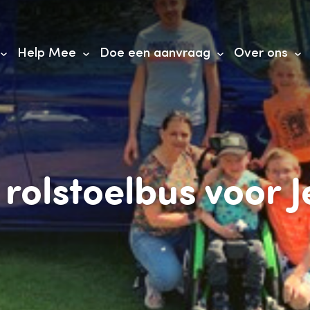
Help Mee
Doe een aanvraag
Over ons
 rolstoelbus voor J