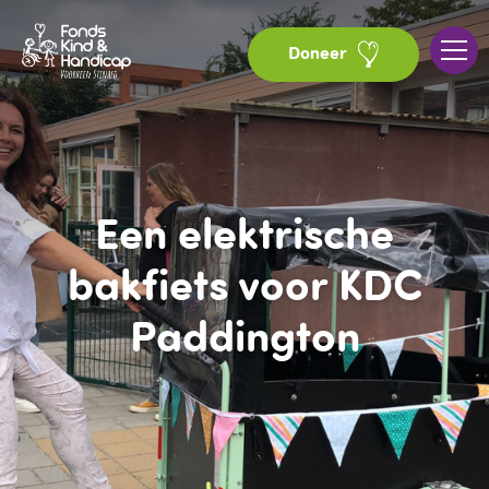
Doneer
Een elektrische
bakfiets voor KDC
Paddington