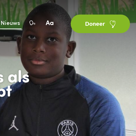
Nieuws
Doneer
 als
bt