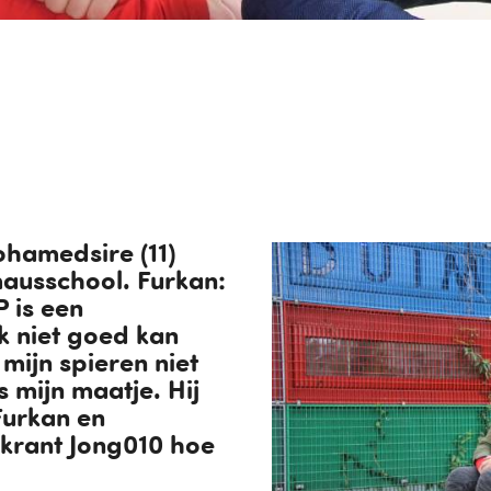
hamedsire (11)
mausschool. Furkan:
P is een
 niet goed kan
ijn spieren niet
 mijn maatje. Hij
 Furkan en
rkrant Jong010 hoe