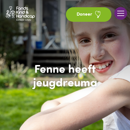
Doneer
Fenne heeft
jeugdreuma