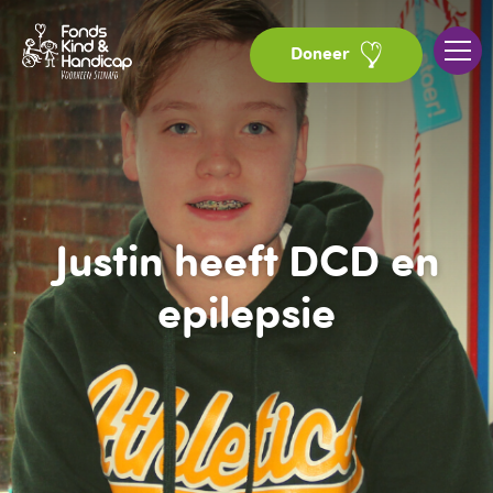
Doneer
Justin heeft DCD en
epilepsie