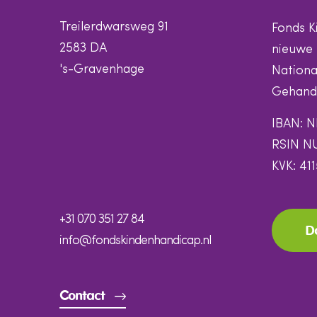
Treilerdwarsweg 91
Fonds K
2583 DA
nieuwe 
's-Gravenhage
Nationa
Gehandi
IBAN: N
RSIN N
KVK: 41
+31 070 351 27 84
D
info@fondskindenhandicap.nl
Contact