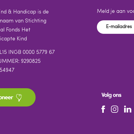
Meld je aan voo
ind & Handicap is de
naam van Stichting
al Fonds Het
capte Kind
L15 INGB 0000 5779 67
UMMER: 9290825
154947
Volg ons
oneer